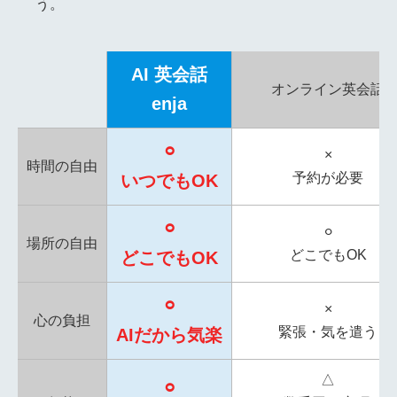
う。
AI 英会話
オンライン英会話
enja
⚪︎
×
時間の自由
予約が必要
いつでもOK
⚪︎
⚪︎
場所の自由
どこでもOK
どこでもOK
⚪︎
×
心の負担
緊張・気を遣う
AIだから気楽
△
⚪︎